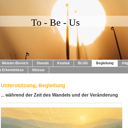
To - Be - Us
Meister-Bereich
Shouds
Keahak
BLOG
Begleitung
All
 Erkenntnisse
Glossar
Unterstützung, Begleitung
... während der Zeit des Wandels und der Veränderung