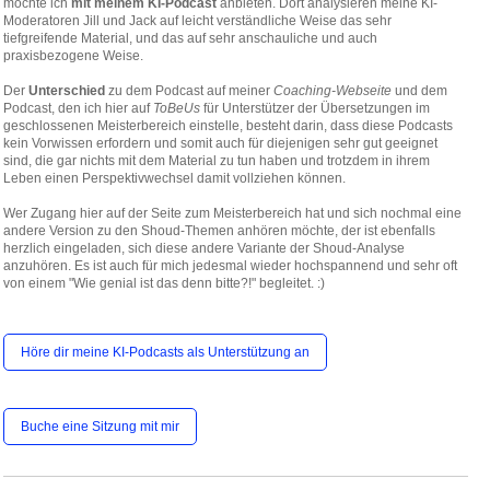
möchte ich
mit meinem KI-Podcast
anbieten. Dort analysieren meine KI-
Moderatoren Jill und Jack auf leicht verständliche Weise das sehr
tiefgreifende Material, und das auf sehr anschauliche und auch
praxisbezogene Weise.
Der
Unterschied
zu dem Podcast auf meiner
Coaching-Webseite
und dem
Podcast, den ich hier auf
ToBeUs
für Unterstützer der Übersetzungen im
geschlossenen Meisterbereich einstelle, besteht darin, dass diese Podcasts
kein Vorwissen erfordern und somit auch für diejenigen sehr gut geeignet
sind, die gar nichts mit dem Material zu tun haben und trotzdem in ihrem
Leben einen Perspektivwechsel damit vollziehen können.
Wer Zugang hier auf der Seite zum Meisterbereich hat und sich nochmal eine
andere Version zu den Shoud-Themen anhören möchte, der ist ebenfalls
herzlich eingeladen, sich diese andere Variante der Shoud-Analyse
anzuhören. Es ist auch für mich jedesmal wieder hochspannend und sehr oft
von einem "Wie genial ist das denn bitte?!" begleitet. :)
Höre dir meine KI-Podcasts als Unterstützung an
Buche eine Sitzung mit mir