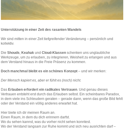
Unterstützung in einer Zeit des rasanten Wandels
Wir sind mitten in einer Zeit tiefgreifender Veränderung – persönlich und
kollektiv.
Die
Shouds
,
Keahak
und
Cloud-Klassen
schenken uns unglaubliche
Werkzeuge, um zu erlauben, zu integrieren, Weisheit zu erlangen und aus
dem Verstand hinaus in die Freie Präsenz zu kommen.
Doch manchmal bleibt es ein schönes Konzept
– und wir merken:
Der Mensch kapiert es, aber er fühlt es (noch) nicht.
Das
Erlauben erfordert ein radikales Vertrauen
. Und genau dieses
Vertrauen entsteht erst durch das Erlauben selbst. Ein scheinbares Paradox,
in dem viele ins Schleudern geraten – gerade dann, wenn das große Bild fehlt
oder der Verstand ein völlig anderes erwartet hat.
Hier biete ich dir meinen Raum an.
Einen Raum, in dem du dich erinnern darfst.
Wo du sehen kannst, was du vorher nicht sehen konntest.
Wo der Verstand langsam zur Ruhe kommt und sich neu ausrichten darf –