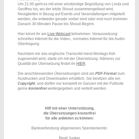
Um 21:00 geht es mit einer einstündige Begrüßung von Linda und
Geoffrey los, wo der letzte Shoud zusammengefasst wird,
Neuigkeiten in Bezug auf Events und Veranstaltungen mitgeteilt
werden, die entweder gerade vorbei sind oder erst noch kommen.
Danach 30 Minuten Pause bis Shoud-Beginn.
Hier könnt ihr am
Live-Webcast
teilnehmen. Voraussetzung:
schnelles Internet für die Video-, normales Internet für die Audio-
Übertragung.
Nachdem mir das englische Transcribt meist Montags früh
zugesendet wird, starte ich mit der Übersetzung. Näheres zur
Qualität der Übersetzung findet ihr
HIER
.
Die anschliessenden Übersetzungen sind als
PDF-Format
zum
Ausdrucken und Downloaden erhältlich. Sie besitzen alle ein
Copyright
, und dürfen nur komplett im Ganzen mit der Fußnote
gerne
kostenfrei
weitergegeben und verteilt werden.
Hilf mit einer Unterstützung,
die Übersetzungen kostenfrei
für alle anbieten zu können:
Bankverbindung allgemeines Spendenkonto:
Birgit Junker