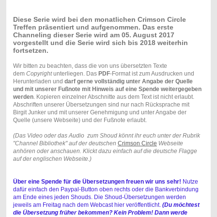
Diese Serie wird bei den monatlichen Crimson Circle
Treffen präsentiert und aufgenommen. Das erste
Channeling dieser Serie wird am 05. August 2017
vorgestellt und die Serie wird sich bis 2018 weiterhin
fortsetzen.
Wir bitten zu beachten, dass die von uns übersetzten Texte
dem
Copyright
unterliegen. Das
PDF
-Format ist zum Ausdrucken und
Herunterladen und
darf gerne vollständig unter Angabe der Quelle
und mit unserer Fußnote mit Hinweis auf eine Spende weitergegeben
werden
. Kopieren einzelner Abschnitte aus dem Text ist nicht erlaubt.
Abschriften unserer Übersetzungen sind nur nach Rücksprache mit
Birgit Junker und mit unserer Genehmigung und unter Angabe der
Quelle (unsere Webseite) und der Fußnote erlaubt.
(Das Video oder das Audio zum Shoud könnt ihr euch unter der Rubrik
"Channel Bibliothek" auf der deutschen
Crimson Circle
Webseite
anhören oder anschauen. Klickt dazu einfach auf die deutsche Flagge
auf der englischen Webseite.)
Über eine Spende für die Übersetzungen
freuen wir uns sehr!
Nutze
dafür einfach den Paypal-Button oben rechts oder die Bankverbindung
am Ende eines jeden Shouds. Die Shoud-Übersetzungen werden
jeweils am Freitag nach dem Webcast hier veröffentlicht.
(Du möchtest
die Übersetzung früher bekommen? Kein Problem! Dann werde