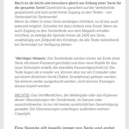
Mach es dir leicht und investiere gleich am Anfang einer Serie für
die gesamte Serie!
Damit bist du garantiert auf der Verteilerliste
gespeichert und hast somit
immer
Zugang zu den Texten - von
Serienstart bis Serienende!
Wenn du mitten in einer Serie einsteigen möchtest, so ist das auch
jederzeit möglich. Schreibe mir dazu einfach eine Email. Wenn du
auch Zugang zu den Sondertexte aus dem Magazin erhalten
möchtest, so beträgt die Spende immer ab 240€ pro Serie,
unabhängig von Zeitpunkt des Einstiegs, da alle Texte rückwirkend
bis Serienstart zur Verfügung stehen.
*
Wichtiger Hinweis:
Die Sondertexte werden immer am Ende einer
Serie mit einem Passwort geschützt und eine neue Rubrik für das
neue Serienjahr erstellt, die ebenfalls Passwortgeschützt ist. Die
Texte liegen als e-reader vor, können also nur am Computer oder
auf einem ähnlichen Gerät (Tablet, Smartphone) gelesen werden.
Sie können weder ausgedruckt werden, noch können Passagen
daraus kopiert werden.
WICHTIG
:
Das Veröffentlichen, die Weitergabe oder das Kopieren
dieser Übersetzungen der Sondertexte, im Ganzen oder
ausschnittsweise, ist nur mit meiner ausdrücklichen Genehmigung
gestattet. Die Übersetzungen unterliegen außerdem meinem
Copyright.
Eine Spende gilt jeweils immer pro Serie und endet