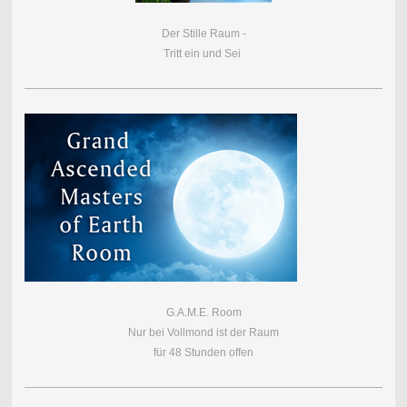
Der Stille Raum -
Tritt ein und Sei
G.A.M.E. Room
Nur bei Vollmond ist der Raum
für 48 Stunden offen