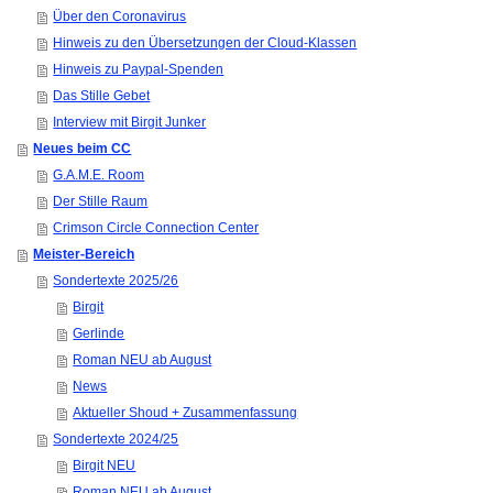
Über den Coronavirus
Hinweis zu den Übersetzungen der Cloud-Klassen
Hinweis zu Paypal-Spenden
Das Stille Gebet
Interview mit Birgit Junker
Neues beim CC
G.A.M.E. Room
Der Stille Raum
Crimson Circle Connection Center
Meister-Bereich
Sondertexte 2025/26
Birgit
Gerlinde
Roman NEU ab August
News
Aktueller Shoud + Zusammenfassung
Sondertexte 2024/25
Birgit NEU
Roman NEU ab August