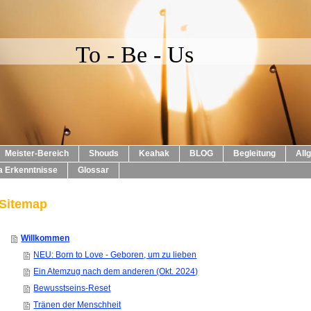
To - Be - Us
Meister-Bereich
Shouds
Keahak
BLOG
Begleitung
All
 Erkenntnisse
Glossar
Sitemap
Willkommen
NEU: Born to Love - Geboren, um zu lieben
Ein Atemzug nach dem anderen (Okt. 2024)
Bewusstseins-Reset
Tränen der Menschheit