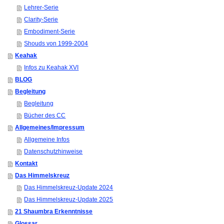
Lehrer-Serie
Clarity-Serie
Embodiment-Serie
Shouds von 1999-2004
Keahak
Infos zu Keahak XVI
BLOG
Begleitung
Begleitung
Bücher des CC
Allgemeines/Impressum
Allgemeine Infos
Datenschutzhinweise
Kontakt
Das Himmelskreuz
Das Himmelskreuz-Update 2024
Das Himmelskreuz-Update 2025
21 Shaumbra Erkenntnisse
Glossar