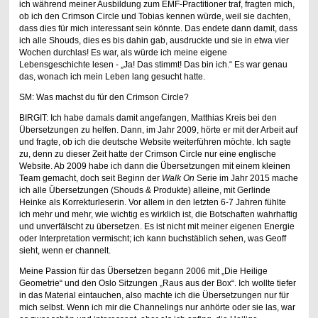
ich während meiner Ausbildung zum EMF-Practitioner traf, fragten mich,
ob ich den Crimson Circle und Tobias kennen würde, weil sie dachten,
dass dies für mich interessant sein könnte. Das endete dann damit, dass
ich alle Shouds, dies es bis dahin gab, ausdruckte und sie in etwa vier
Wochen durchlas! Es war, als würde ich meine eigene
Lebensgeschichte lesen - „Ja! Das stimmt! Das bin ich.“ Es war genau
das, wonach ich mein Leben lang gesucht hatte.
SM: Was machst du für den Crimson Circle?
BIRGIT: Ich habe damals damit angefangen, Matthias Kreis bei den
Übersetzungen zu helfen. Dann, im Jahr 2009, hörte er mit der Arbeit auf
und fragte, ob ich die deutsche Website weiterführen möchte. Ich sagte
zu, denn zu dieser Zeit hatte der Crimson Circle nur eine englische
Website. Ab 2009 habe ich dann die Übersetzungen mit einem kleinen
Team gemacht, doch seit Beginn der
Walk On
Serie im Jahr 2015 mache
ich alle Übersetzungen (Shouds & Produkte) alleine, mit Gerlinde
Heinke als Korrekturleserin. Vor allem in den letzten 6-7 Jahren fühlte
ich mehr und mehr, wie wichtig es wirklich ist, die Botschaften wahrhaftig
und unverfälscht zu übersetzen. Es ist nicht mit meiner eigenen Energie
oder Interpretation vermischt; ich kann buchstäblich sehen, was Geoff
sieht, wenn er channelt.
Meine Passion für das Übersetzen begann 2006 mit „Die Heilige
Geometrie“ und den Oslo Sitzungen „Raus aus der Box“. Ich wollte tiefer
in das Material eintauchen, also machte ich die Übersetzungen nur für
mich selbst. Wenn ich mir die Channelings nur anhörte oder sie las, war