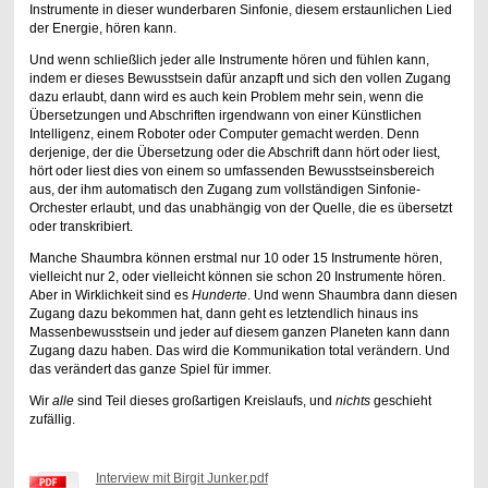
Instrumente in dieser wunderbaren Sinfonie, diesem erstaunlichen Lied
der Energie, hören kann.
Und wenn schließlich jeder alle Instrumente hören und fühlen kann,
indem er dieses Bewusstsein dafür anzapft und sich den vollen Zugang
dazu erlaubt, dann wird es auch kein Problem mehr sein, wenn die
Übersetzungen und Abschriften irgendwann von einer Künstlichen
Intelligenz, einem Roboter oder Computer gemacht werden. Denn
derjenige, der die Übersetzung oder die Abschrift dann hört oder liest,
hört oder liest dies von einem so umfassenden Bewusstseinsbereich
aus, der ihm automatisch den Zugang zum vollständigen Sinfonie-
Orchester erlaubt, und das unabhängig von der Quelle, die es übersetzt
oder transkribiert.
Manche Shaumbra können erstmal nur 10 oder 15 Instrumente hören,
vielleicht nur 2, oder vielleicht können sie schon 20 Instrumente hören.
Aber in Wirklichkeit sind es
Hunderte
. Und wenn Shaumbra dann diesen
Zugang dazu bekommen hat, dann geht es letztendlich hinaus ins
Massenbewusstsein und jeder auf diesem ganzen Planeten kann dann
Zugang dazu haben. Das wird die Kommunikation total verändern. Und
das verändert das ganze Spiel für immer.
Wir
alle
sind Teil dieses großartigen Kreislaufs, und
nichts
geschieht
zufällig.
Interview mit Birgit Junker.pdf