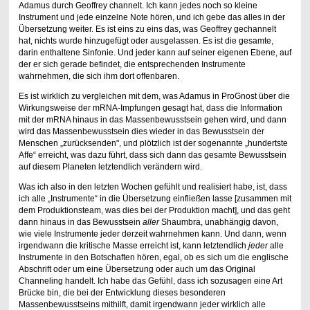
Adamus durch Geoffrey channelt. Ich kann jedes noch so kleine
Instrument und jede einzelne Note hören, und ich gebe das alles in der
Übersetzung weiter. Es ist eins zu eins das, was Geoffrey gechannelt
hat, nichts wurde hinzugefügt oder ausgelassen. Es ist die gesamte,
darin enthaltene Sinfonie. Und jeder kann auf seiner eigenen Ebene, auf
der er sich gerade befindet, die entsprechenden Instrumente
wahrnehmen, die sich ihm dort offenbaren.
Es ist wirklich zu vergleichen mit dem, was Adamus in ProGnost über die
Wirkungsweise der mRNA-Impfungen gesagt hat, dass die Information
mit der mRNA hinaus in das Massenbewusstsein gehen wird, und dann
wird das Massenbewusstsein dies wieder in das Bewusstsein der
Menschen „zurücksenden", und plötzlich ist der sogenannte „hundertste
Affe“ erreicht, was dazu führt, dass sich dann das gesamte Bewusstsein
auf diesem Planeten letztendlich verändern wird.
Was ich also in den letzten Wochen gefühlt und realisiert habe, ist, dass
ich alle „Instrumente“ in die Übersetzung einfließen lasse [zusammen mit
dem Produktionsteam, was dies bei der Produktion macht], und das geht
dann hinaus in das Bewusstsein
aller
Shaumbra, unabhängig davon,
wie viele Instrumente jeder derzeit wahrnehmen kann. Und dann, wenn
irgendwann die kritische Masse erreicht ist, kann letztendlich
jeder
alle
Instrumente in den Botschaften hören, egal, ob es sich um die englische
Abschrift oder um eine Übersetzung oder auch um das Original
Channeling handelt. Ich habe das Gefühl, dass ich sozusagen eine Art
Brücke bin, die bei der Entwicklung dieses besonderen
Massenbewusstseins mithilft, damit irgendwann jeder wirklich alle