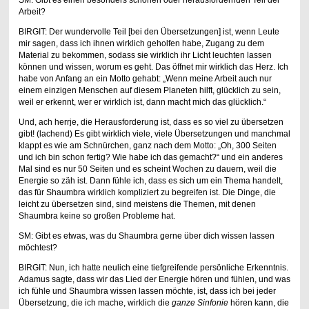
SM: Gibt es einen besonders schönen oder herausfordernden Teil der
Arbeit?
BIRGIT: Der wundervolle Teil [bei den Übersetzungen] ist, wenn Leute
mir sagen, dass ich ihnen wirklich geholfen habe, Zugang zu dem
Material zu bekommen, sodass sie wirklich ihr Licht leuchten lassen
können und wissen, worum es geht. Das öffnet mir wirklich das Herz. Ich
habe von Anfang an ein Motto gehabt: „Wenn meine Arbeit auch nur
einem einzigen Menschen auf diesem Planeten hilft, glücklich zu sein,
weil er erkennt, wer er wirklich ist, dann macht mich das glücklich.“
Und, ach herrje, die Herausforderung ist, dass es so viel zu übersetzen
gibt! (lachend) Es gibt wirklich viele, viele Übersetzungen und manchmal
klappt es wie am Schnürchen, ganz nach dem Motto: „Oh, 300 Seiten
und ich bin schon fertig? Wie habe ich das gemacht?“ und ein anderes
Mal sind es nur 50 Seiten und es scheint Wochen zu dauern, weil die
Energie so zäh ist. Dann fühle ich, dass es sich um ein Thema handelt,
das für Shaumbra wirklich kompliziert zu begreifen ist. Die Dinge, die
leicht zu übersetzen sind, sind meistens die Themen, mit denen
Shaumbra keine so großen Probleme hat.
SM: Gibt es etwas, was du Shaumbra gerne über dich wissen lassen
möchtest?
BIRGIT: Nun, ich hatte neulich eine tiefgreifende persönliche Erkenntnis.
Adamus sagte, dass wir das Lied der Energie hören und fühlen, und was
ich fühle und Shaumbra wissen lassen möchte, ist, dass ich bei jeder
Übersetzung, die ich mache, wirklich die
ganze
Sinfonie
hören kann, die