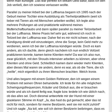
wenn man kündigte. Das war perfekt! Ich bekam Geld dafür, dass ich den
Job verließ, den ich sowieso verlassen wollte.
Parallel zu meiner Arbeit bei der Lufthansa begann ich 1995 nach der
Geburt meiner Tochter eine Ausbildung als Tierheilpraktikerin (weil ich
lieber mit Tieren als mit Menschen arbeiten wollte). Ich legte also
mehrere Prüfungen ab und praktizierte während meines
Mutterschaftsurlaubs und dann später parallel zu meiner Teilzeitarbeit
bei der Lufthansa. Meine Praxis lief sehr gut, während ich noch in
Teilzeit bei der Lufthansa war. Daher fiel es mir nicht schwer, nach der
Kündigung direkt voll einzusteigen, ohne die Sorge, kein Geld mehr zu
verdienen, wenn ich bei der Lufthansa kündigen würde. Doch es kam
anders, als ich dachte, denn gleich nachdem ich nun endlich Vollzeit
praktizieren konnte, kamen keine Klienten mehr! Da war ich also nun,
zwar glücklich, mit den Shouds intensiver arbeiten zu können, aber ohne
Klienten und ohne Geld. Schließlich kamen dann wieder mehr Klienten,
aber dieses Mal waren sie anders, denn es war, als ob die Tiere, die ich
„heilte“, mich eigentlich zu ihren Menschen brachten. Welch Ironie.
Und alles begann mit einem Golden Retriever, den ich wegen einem
Problem mit seinen Ohren behandelte. Ich teste für ihn alle möglichen
Schwingungsfrequenzen, Kräuter und Globuli aus, die er brauchen
würde und als ich damit fertig war, fragte bzw. testete ich wie üblich nach,
ob das alles sei. Doch diesmal antwortete mir der Hund mit einer
glasklaren Stimme im Kopf: „Ja, das hast du gut gemacht, aber das ist
nicht für mich, sondern für meine Besitzerin, weil sie mir nicht
zuhört
!“
Und ich sagte: „Na toll, wie soll ich deiner Besitzerin beibringen, dass es