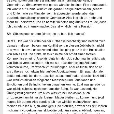
es zwar schön und interessant, aber als ich anfing, die Heilige
Geometrie zu
übersetzen
, war es, als wäre ich in einen Film eingetaucht.
Ich konnte auf einmal wirklich die ganze Energie hinter allem „sehen“
und fühlen, wie ein Film, der vor mir abgespielt wurde, aber das
passierte damals nur, wenn ich
übersetzte
. Also fing ich an, mehr und
mehr zu übersetzen, und es bereitet mir eine unglaubliche Freude, dass
ich das jetzt so intensiv mache. Das ist wirklich meine Passion.
SM: Gibt es noch andere Dinge, die du beruflich machst?
BIRGIT: Ich war bis 2006 bei der Lufthansa beschäftigt und befand mich
damals in diesem bekannten Konflikt von „In diesem Job lebe ich nicht
das, was ich privat umsetze und lebe.“ Ich ging ganz in den Botschaften
von Tobias auf und fühlte, dass ich in meiner Arbeit einen totalen
Kompromiss einging. Also kündigte ich den Job schonmal innerlich, wie
von Tobias vorgeschlagen. Ich wusste, dass der richtige Zeitpunkt
kommen würde, um tatsächlich zu kündigen, aber es fühlte sich so an,
als gäbe es noch etwas hier auf der Arbeit zu lernen. Ein paar Monate
später erkannte ich dann, dass ich „ausgelernt“ hatte, dass ich jetzt fertig
war, weil ich mit allen möglichen Menschen und Situationen und
Emotionen und Befindlichkeiten umgehen konnte. Egal was gerade los
war, nichts schmiss mich mehr aus der Bahn. Es war das perfekte
Übungsfeld gewesen, um alles, was ich bei Tobias las, auch
umzusetzen, um hinter der kleinen Mauer bleiben zu können, und jetzt
konnte ich gehen. Also sendete ich nun wirklich meine Absicht und
meinen Wunsch aus, zu kündigen. Und plötzlich, obwohl das seit Jahren
nicht mehr vorgekommen ist, bot die Lufthansa wieder Abfindungen an,