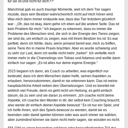
für
sie
ist und nicht für dich??“
Manchmal gab es auch traurige Momente, weil ich dem Tier sagen
musste, dass sein Besitzer wahrscheinlich nicht auf mich hören wird.
Was mich dann immer erstaunte war, dass das Tier trotzdem glücklich
war - „Oh, das ist okay, dann gehe ich eben auf die andere Seite. Das ist
kein Problem für mich." Ich begann zu erkennen, dass es immer die
Probleme des Menschen sind, die sich in der Energie des Tieres zeigen;
sie sind da, um einfach zu zeigen, was mit ihrem Besitzer los ist. Es war
perfekt, denn ich fühlte, dass, wenn jemand bereit war, mich zu treffen,
seine Tiere ihn in meine Praxis brachten. Aber es wurde schwierig und
zu sehr zur Last, denn ich wollte nicht mehr „heilen“. Ich vertiefte mich
immer mehr in die Channelings von Tobias und Adamus und wollte dann
einfach nur sagen: „Es ist alles nur deine eigene Energie.“
2015 begann ich dann, als Coach zu arbeiten, was eigentlich nur
bedeutet, dass ich dem Menschen dabei helfe, seinen Aspekten zu
erlauben, hervorzukommen, damit er sie erkennen kann. Das ist meine
hauptsächliche Arbeit neben den Übersetzungen. Und es bereitet mir
wirklich viel Freude, denn es geht nicht um Heilung; es geht einfach
darum, da zu sein und sie daran zu erinnern: „Ich coache nicht deine
Aspekte, ich coache den Meister in dir, der selbst kein Coaching braucht,
also werde dir einfach deiner Aspekte bewusst.“ Es ist nur ein Spiel, und
ich helfe ihnen, sich des Spiels
bewusst
zu werden, damit sie es
beenden oder damit spielen können oder was auch immer sie wählen,
aber zumindest können sie dann nicht mehr sagen, sie wüssten es nicht.