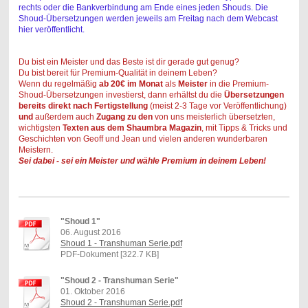
rechts oder die Bankverbindung am Ende eines jeden Shouds. Die
Shoud-Übersetzungen werden jeweils am Freitag nach dem Webcast
hier veröffentlicht.
Du bist ein Meister und das Beste ist dir gerade gut genug?
Du bist bereit für Premium-Qualität in deinem Leben?
Wenn du regelmäßig
ab 20€ im Monat
als
Meister
in die Premium-
Shoud-Übersetzungen
investierst, dann erhältst du die
Übersetzungen
bereits direkt nach Fertigstellung
(meist 2-3 Tage vor Veröffentlichung)
und
außerdem auch
Zugang zu den
von uns meisterlich übersetzten,
wichtigsten
Texten aus dem Shaumbra Magazin
, mit Tipps & Tricks und
Geschichten von Geoff und Jean und vielen anderen wunderbaren
Meistern.
Sei dabei - sei ein Meister
und wähle Premium in deinem Leben!
"Shoud 1"
06. August 2016
Shoud 1 - Transhuman Serie.pdf
PDF-Dokument [322.7 KB]
"Shoud 2 - Transhuman Serie"
01. Oktober 2016
Shoud 2 - Transhuman Serie.pdf