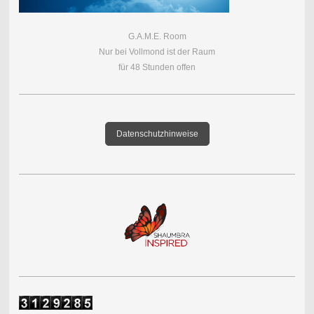
G.A.M.E. Room
Nur bei Vollmond ist der Raum
für 48 Stunden offen
Datenschutzhinweise